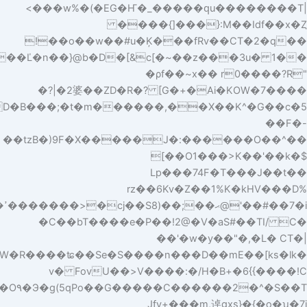
J�Wr;�q�G%C S�(1fa�����h�*�o�*���V������w�=A8h�a��$3��-