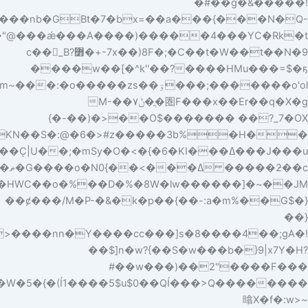
��O�z�p=�Q>���*�KN��S�:@�6�>#z�����3b%�Hܢ��<���q�<ݢ�y+t>&��Ž���ϔ�������w���M������������ϭ��J��#]��k�n���#��;֭CG�!F