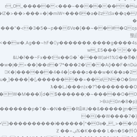
��Kq���#�z�5�J�̧�����k:͚��oTˍo|w���szct��5<��w�.Ag��~hF�y�������.����g����4s�ܨ�w����:�����������I�f�K6k��1:��o�;�h�� iˋ+�ڨ\^�3�T��"z��