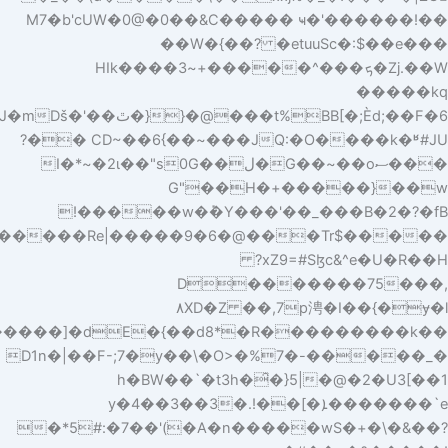
k$6]J�2�+������]�dE�{��d8*�R���������k���E�������E�5�0�ԠoOG_��X>E�b�~M�S�SvB�E*�P�O�zj������"q$�!