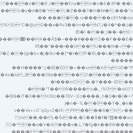
�(@�b<�'̡�9cr��]*�t�fF�9L��L����B�.KF��Z:��`I���^��)7�Z�޶ڮ���c/n������