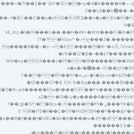
9U�(���A���U���K�10MN�@t�˞j�D]E����� 