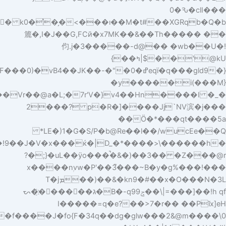
@y��G�j���x̄����Vr��@a�L���"���v,��x�����&TB�����Us�K2Q�,&�L�)d��0�F�k��e��q'e�Q����di9U�m��E;X,nz.