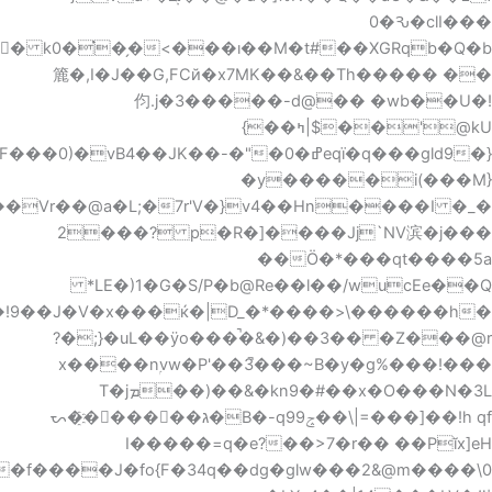
@y��G�j���x̄����Vr��@a�L���"���v,��x�����&TB�����Us�K2Q�,&�L�)d��0�F�k��e��q'e�Q����di9U�m��E;X,nz.