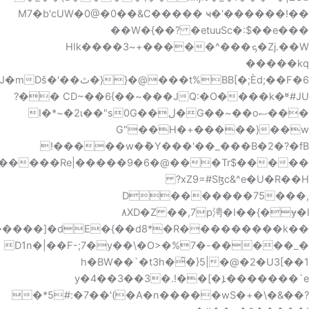
k$6]J�2�+������]�dE�{��d8*�R���������k���E�������E�5�0�ԠoOG_��X>E�b�~M�S�SvB�E*�P�O�zj������"q$�!