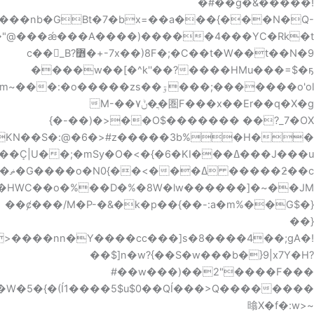
��O�z�p=�Q>���*�KN��S�:@�6�>#z�����3b%�Hܢ��<���q�<ݢ�y+t>&��Ž���ϔ�������w���M������������ϭ��J��#]��k�n���#��;֭CG�!F