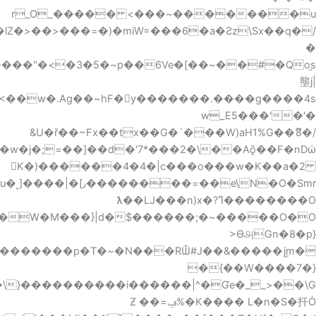
��Kq���#�z�5�J�̧�����k:͚��oTˍo|w���szct��5<��w�.Ag��~hF�y�������.����g����4s�ܨ�w����:�����������I�f�K6k��1:��o�;�h�� iˋ+�ڨ\^�3�T��"z��