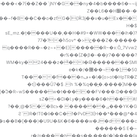
9U�(���A���U���K�10MN�@t�˞j�D]E����� 