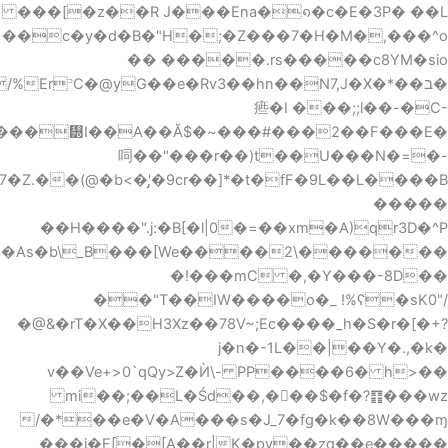
�(@�b<�'̡�9cr��]*�t�fF�9L��L����B�.KF��Z:��`I���^��)7�Z�޶ڮ���c/n������