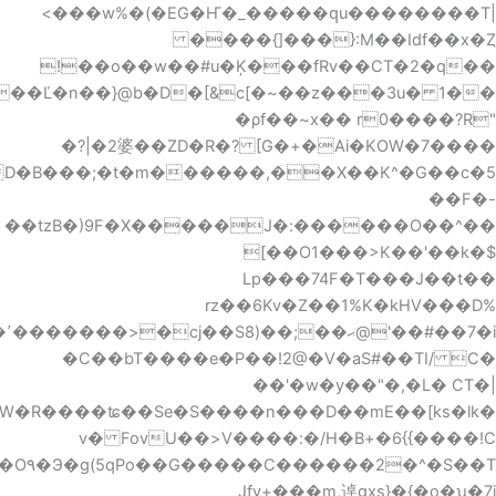
J�Wr;�q�G%C S�(1fa�����h�*�o�*���V������w�=A8h�a��$3��-